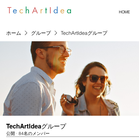
T
e
c
h
A
r
t
I
d
e
a
HOME
ホーム
グループ
TechArtIdeaグループ
TechArtIdeaグループ
公開
·
84名のメンバー