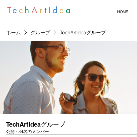
T
e
c
h
A
r
t
I
d
e
a
HOME
ホーム
グループ
TechArtIdeaグループ
TechArtIdeaグループ
公開
·
84名のメンバー