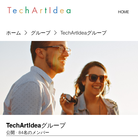
T
e
c
h
A
r
t
I
d
e
a
HOME
ホーム
グループ
TechArtIdeaグループ
TechArtIdeaグループ
公開
·
84名のメンバー