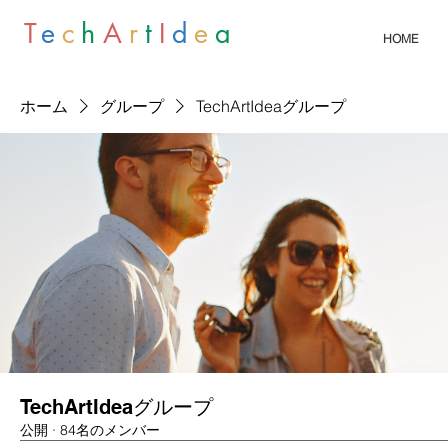
T
e
c
h
A
r
t
I
d
e
a
HOME
ホーム
グループ
TechArtIdeaグループ
TechArtIdeaグループ
公開
·
84名のメンバー