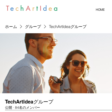
T
e
c
h
A
r
t
I
d
e
a
HOME
ホーム
グループ
TechArtIdeaグループ
TechArtIdeaグループ
公開
·
84名のメンバー