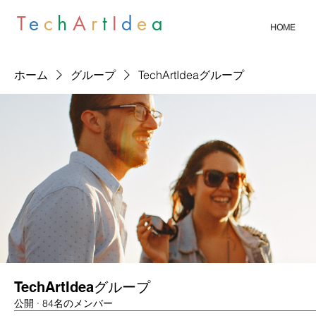
T
e
c
h
A
r
t
I
d
e
a
HOME
ホーム
グループ
TechArtIdeaグループ
TechArtIdeaグループ
公開
·
84名のメンバー