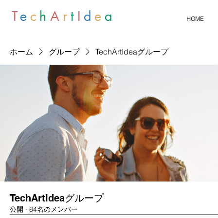
T
e
c
h
A
r
t
I
d
e
a
HOME
ホーム
グループ
TechArtIdeaグループ
TechArtIdeaグループ
公開
·
84名のメンバー