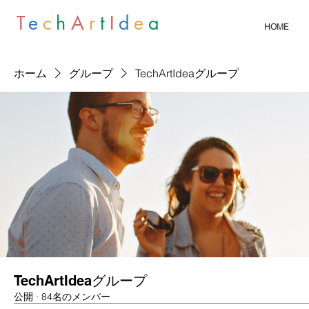
T
e
c
h
A
r
t
I
d
e
a
HOME
ホーム
グループ
TechArtIdeaグループ
TechArtIdeaグループ
公開
·
84名のメンバー