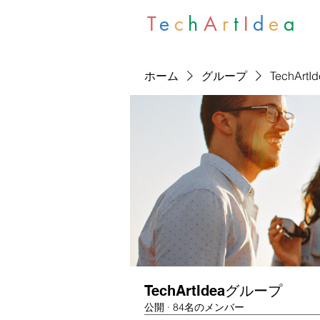
T
e
c
h
A
r
t
I
d
e
a
ホーム
グループ
TechArt
TechArtIdeaグループ
公開
·
84名のメンバー