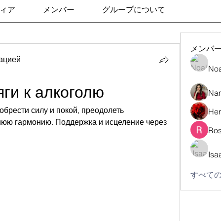
ィア
メンバー
グループについて
メンバ
ацией
No
яги к алкоголю
Nan
обрести силу и покой, преодолеть 
Her
нюю гармонию. Поддержка и исцеление через 
Ros
Isa
すべての