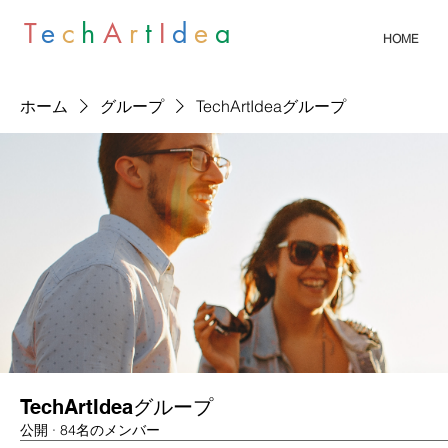
T
e
c
h
A
r
t
I
d
e
a
HOME
ホーム
グループ
TechArtIdeaグループ
TechArtIdeaグループ
公開
·
84名のメンバー