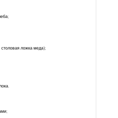
леба;
1 столовая ложка меда);
лока.
ами;