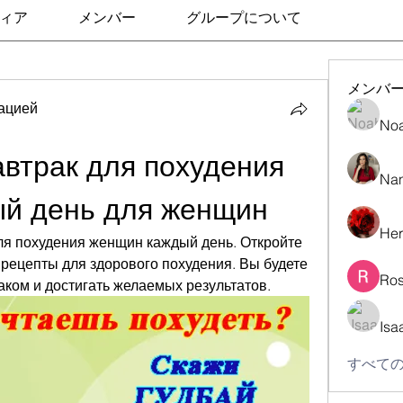
ィア
メンバー
グループについて
メンバ
ацией
No
втрак для похудения 
Nan
ый день для женщин
Her
я похудения женщин каждый день. Откройте 
рецепты для здорового похудения. Вы будете 
Ros
ком и достигать желаемых результатов.
Isa
すべての