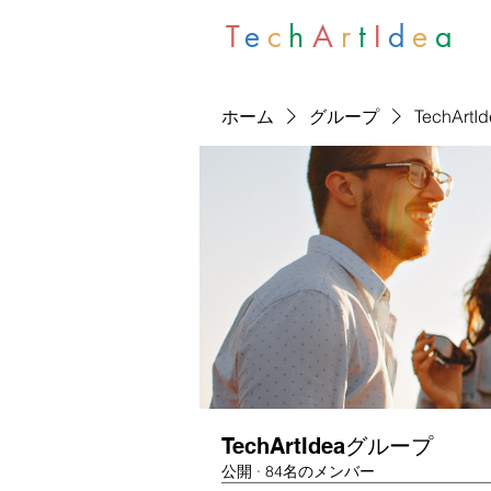
T
e
c
h
A
r
t
I
d
e
a
ホーム
グループ
TechArt
TechArtIdeaグループ
公開
·
84名のメンバー