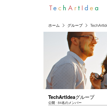
T
e
c
h
A
r
t
I
d
e
a
ホーム
グループ
TechArt
TechArtIdeaグループ
公開
·
84名のメンバー