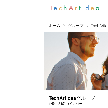
T
e
c
h
A
r
t
I
d
e
a
ホーム
グループ
TechArt
TechArtIdeaグループ
公開
·
84名のメンバー