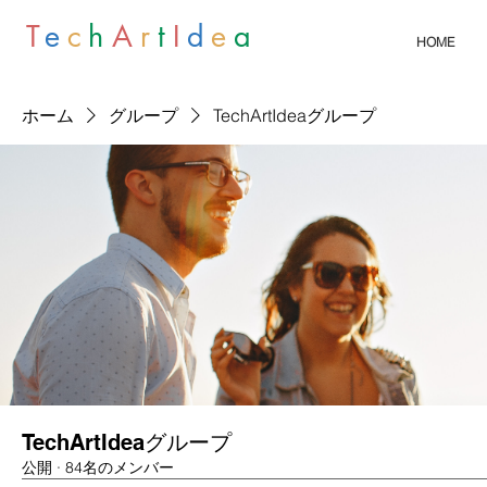
T
e
c
h
A
r
t
I
d
e
a
HOME
ホーム
グループ
TechArtIdeaグループ
TechArtIdeaグループ
公開
·
84名のメンバー