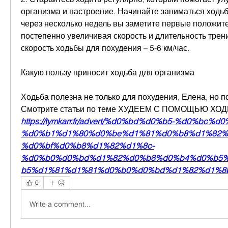
организма и настроение. Начинайте заниматься ходьбо
через несколько недель вы заметите первые положите
постепенно увеличивая скорость и длительность трен
скорость ходьбы для похудения – 5-6 км/час.
Какую пользу приносит ходьба для организма
Смотрите статьи по теме ХУДЕЕМ С ПОМОЩЬЮ ХО
https://tymkarr.fr/advert/%d0%bd%d0%b5-%d0%bc
%d0%b1%d1%80%d0%be%d1%81%d0%b8%d1%82%
%d0%bf%d0%b8%d1%82%d1%8c-
%d0%b0%d0%bd%d1%82%d0%b8%d0%b4%d0%b5%
b5%d1%81%d1%81%d0%b0%d0%bd%d1%82%d1%8b
0
Write a comment...