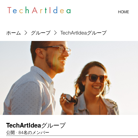
T
e
c
h
A
r
t
I
d
e
a
HOME
ホーム
グループ
TechArtIdeaグループ
TechArtIdeaグループ
公開
·
84名のメンバー