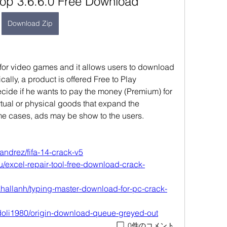
top 3.6.6.0 Free Download
Download Zip
for video games and it allows users to download 
ally, a product is offered Free to Play 
ide if he wants to pay the money (Premium) for 
irtual or physical goods that expand the 
ome cases, ads may be show to the users. 
andrez/fifa-14-crack-v5
u/excel-repair-tool-free-download-crack-
hallanh/typing-master-download-for-pc-crack-
doli1980/origin-download-queue-greyed-out
0件のコメント