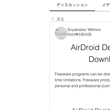
ディスカッション
メデ
戻る
Svyatoslav Yefimov
2023年5月25日
AirDroid De
Down
Freeware programs can be down
time limitations. Freeware produ
personal and professional (com