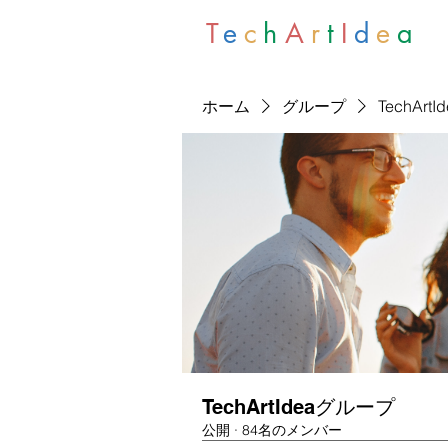
T
e
c
h
A
r
t
I
d
e
a
ホーム
グループ
TechArt
TechArtIdeaグループ
公開
·
84名のメンバー