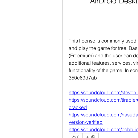
AirDroid Desk
This license is commonly used 
and play the game for free. Basic
(Freemium) and the user can dec
additional features, services, v
functionality of the game. In s
350c69d7ab
https://soundcloud.com/steven-
https://soundcloud.com/tirapier
cracked
https://soundcloud.com/hasuda
version-verified
https://soundcloud.com/cobbli
0