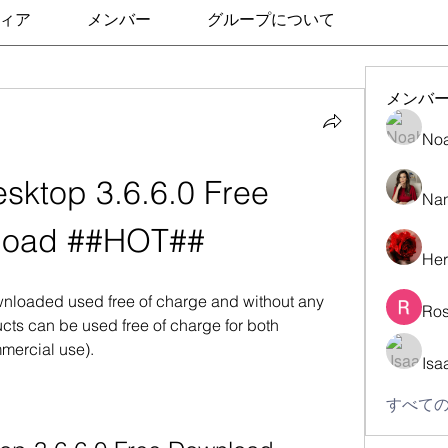
ィア
メンバー
グループについて
メンバ
No
sktop 3.6.6.0 Free 
Nan
load ##HOT##
Her
loaded used free of charge and without any 
Ros
cts can be used free of charge for both 
mercial use).
Isa
すべての