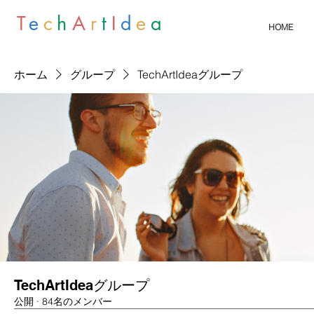
T
e
c
h
A
r
t
I
d
e
a
HOME
ホーム
グループ
TechArtIdeaグループ
TechArtIdeaグループ
公開
·
84名のメンバー