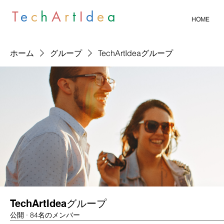
T
e
c
h
A
r
t
I
d
e
a
HOME
ホーム
グループ
TechArtIdeaグループ
TechArtIdeaグループ
公開
·
84名のメンバー