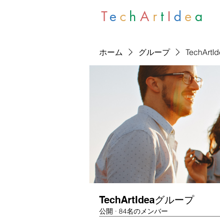
T
e
c
h
A
r
t
I
d
e
a
ホーム
グループ
TechArt
TechArtIdeaグループ
公開
·
84名のメンバー