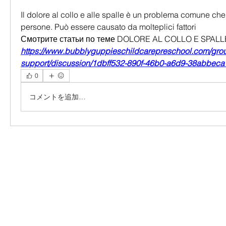
Il dolore al collo e alle spalle è un problema comune che
persone. Può essere causato da molteplici fattori 
Смотрите статьи по теме DOLORE AL COLLO E SPALL
https://www.bubblyguppieschildcarepreschool.com/grou
support/discussion/1dbff532-890f-46b0-a6d9-38abbec
0
コメントを追加…