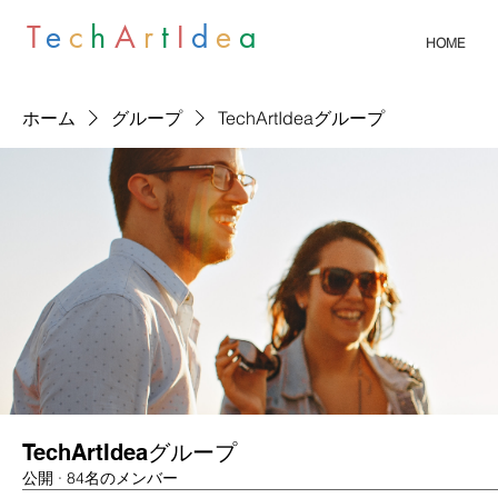
T
e
c
h
A
r
t
I
d
e
a
HOME
ホーム
グループ
TechArtIdeaグループ
TechArtIdeaグループ
公開
·
84名のメンバー