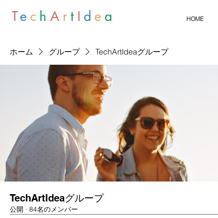
T
e
c
h
A
r
t
I
d
e
a
HOME
ホーム
グループ
TechArtIdeaグループ
TechArtIdeaグループ
公開
·
84名のメンバー