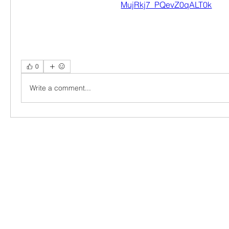
MujRkj7_PQevZ0qALT0k
0
Write a comment...