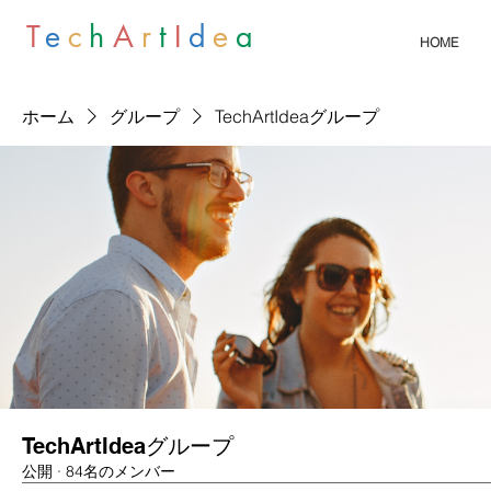
T
e
c
h
A
r
t
I
d
e
a
HOME
ホーム
グループ
TechArtIdeaグループ
TechArtIdeaグループ
公開
·
84名のメンバー