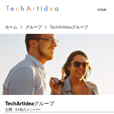
T
e
c
h
A
r
t
I
d
e
a
HOME
ホーム
グループ
TechArtIdeaグループ
TechArtIdeaグループ
公開
·
84名のメンバー