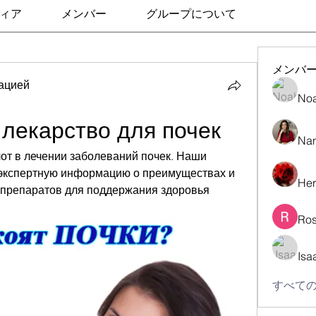
ィア
メンバー
グループについて
メンバ
ацией
No
лекарство для почек
Nan
от в лечении заболеваний почек. Наши 
экспертную информацию о преимуществах и 
Her
препаратов для поддержания здоровья 
Ros
Isa
すべての