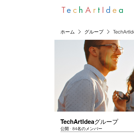
T
e
c
h
A
r
t
I
d
e
a
ホーム
グループ
TechArt
TechArtIdeaグループ
公開
·
84名のメンバー