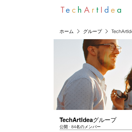
T
e
c
h
A
r
t
I
d
e
a
ホーム
グループ
TechArt
TechArtIdeaグループ
公開
·
84名のメンバー