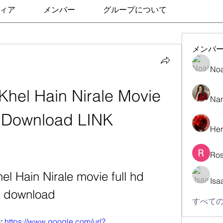
ィア
メンバー
グループについて
メンバ
No
Khel Hain Nirale Movie 
Nan
d Download LINK
Her
Ros
el Hain Nirale movie full hd 
Isa
download
すべての
 
https://www.google.com/url?