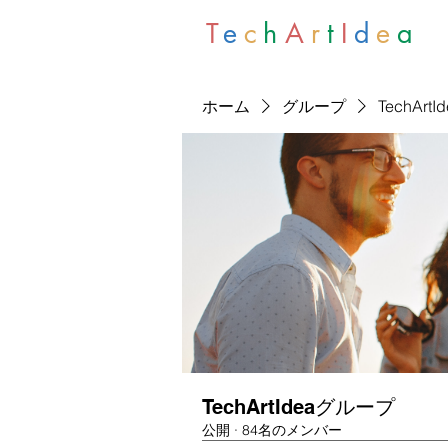
T
e
c
h
A
r
t
I
d
e
a
ホーム
グループ
TechArt
TechArtIdeaグループ
公開
·
84名のメンバー