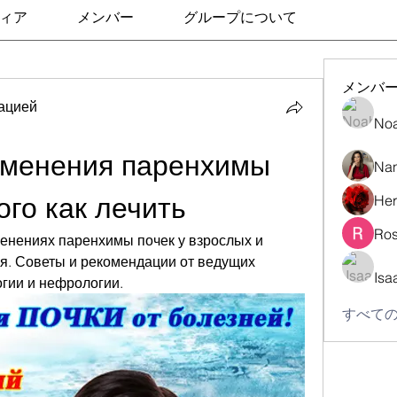
ィア
メンバー
グループについて
メンバ
ацией
No
менения паренхимы 
Nan
ого как лечить
Her
Ros
енениях паренхимы почек у взрослых и 
. Советы и рекомендации от ведущих 
Isa
огии и нефрологии.
すべての