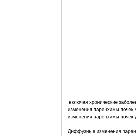
 включая хронические заболевания почек, во многих случаях диффузные 
изменения паренхимы почек 
изменения паренхимы почек у
Диффузные изменения паренхи