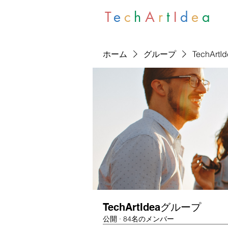
T
e
c
h
A
r
t
I
d
e
a
ホーム
グループ
TechArt
TechArtIdeaグループ
公開
·
84名のメンバー