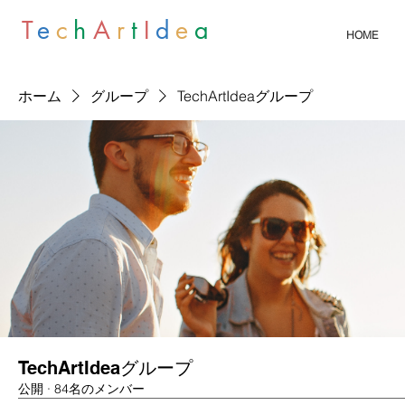
T
e
c
h
A
r
t
I
d
e
a
HOME
ホーム
グループ
TechArtIdeaグループ
TechArtIdeaグループ
公開
·
84名のメンバー