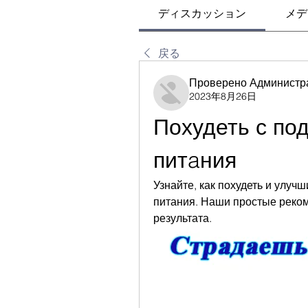
ディスカッション
メデ
戻る
Проверено Администр
2023年8月26日
Похудеть с по
питaния
Узнайте, как похудеть и улуч
питания. Наши простые реком
результата.