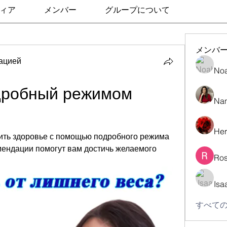
ィア
メンバー
グループについて
メンバ
ацией
No
дробный режимом 
Nan
Her
шить здоровье с помощью подробного режима 
ендации помогут вам достичь желаемого 
Ros
Isa
すべての