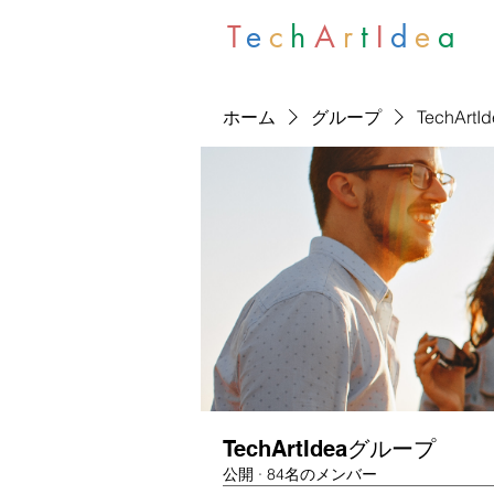
T
e
c
h
A
r
t
I
d
e
a
ホーム
グループ
TechArt
TechArtIdeaグループ
公開
·
84名のメンバー