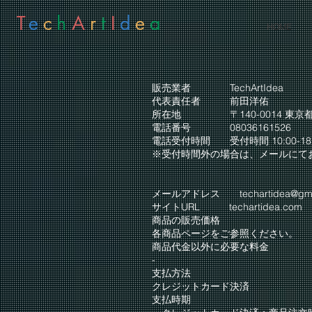
T
e
c
h
A
r
t
I
d
e
a
HOME
販売業者 TechArtIdea
代表責任者 前田洋佑
所在地 〒140-0014 東京都品川
電話番号 08036161526
電話受付時間 受付時間 10:00-1
※受付時間外の場合は、メールにて
メールアドレス
techartidea@gm
サイトURL techartidea.com
商品の販売価格
各商品ページをご参照ください。
商品代金以外に必要な料金
-
支払方法
クレジットカード決済
支払時期